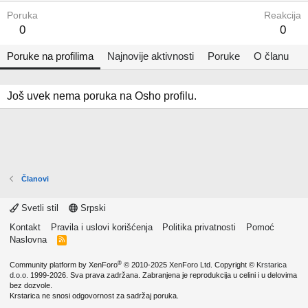
Poruka
Reakcija
0
0
Poruke na profilima
Najnovije aktivnosti
Poruke
O članu
Još uvek nema poruka na Osho profilu.
Članovi
Svetli stil
Srpski
Kontakt
Pravila i uslovi korišćenja
Politika privatnosti
Pomoć
Naslovna
R
S
S
®
Community platform by XenForo
© 2010-2025 XenForo Ltd.
Copyright ©
Krstarica
d.o.o.
1999-2026. Sva prava zadržana. Zabranjena je reprodukcija u celini i u delovima
bez dozvole.
Krstarica ne snosi odgovornost za sadržaj poruka.