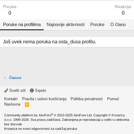
Poruka
Reakcija
0
0
Poruke na profilima
Najnovije aktivnosti
Poruke
O članu
Još uvek nema poruka na osta_dusa profilu.
Članovi
Svetli stil
Srpski
Kontakt
Pravila i uslovi korišćenja
Politika privatnosti
Pomoć
Naslovna
R
S
S
®
Community platform by XenForo
© 2010-2025 XenForo Ltd.
Copyright ©
Krstarica
d.o.o.
1999-2026. Sva prava zadržana. Zabranjena je reprodukcija u celini i u delovima
bez dozvole.
Krstarica ne snosi odgovornost za sadržaj poruka.