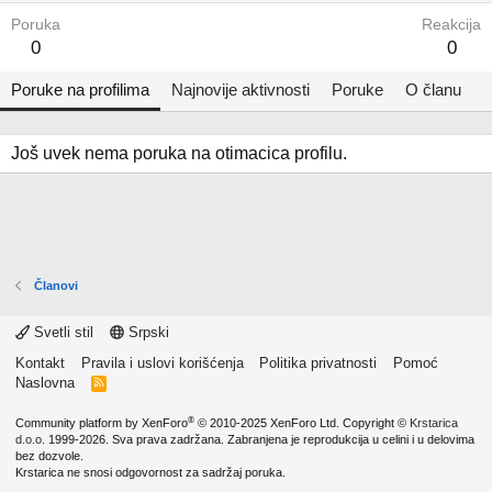
Poruka
Reakcija
0
0
Poruke na profilima
Najnovije aktivnosti
Poruke
O članu
Još uvek nema poruka na otimacica profilu.
Članovi
Svetli stil
Srpski
Kontakt
Pravila i uslovi korišćenja
Politika privatnosti
Pomoć
Naslovna
R
S
S
®
Community platform by XenForo
© 2010-2025 XenForo Ltd.
Copyright ©
Krstarica
d.o.o.
1999-2026. Sva prava zadržana. Zabranjena je reprodukcija u celini i u delovima
bez dozvole.
Krstarica ne snosi odgovornost za sadržaj poruka.