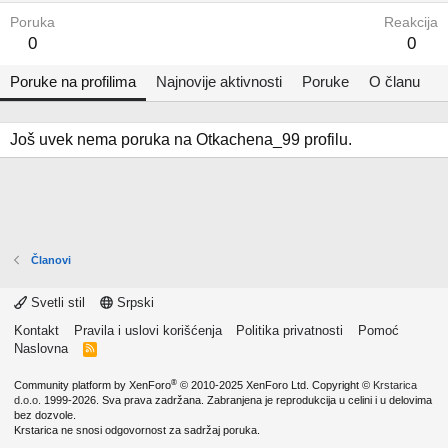
Poruka
Reakcija
0
0
Poruke na profilima
Najnovije aktivnosti
Poruke
O članu
Još uvek nema poruka na Otkachena_99 profilu.
Članovi
Svetli stil
Srpski
Kontakt
Pravila i uslovi korišćenja
Politika privatnosti
Pomoć
Naslovna
R
S
S
®
Community platform by XenForo
© 2010-2025 XenForo Ltd.
Copyright ©
Krstarica
d.o.o.
1999-2026. Sva prava zadržana. Zabranjena je reprodukcija u celini i u delovima
bez dozvole.
Krstarica ne snosi odgovornost za sadržaj poruka.