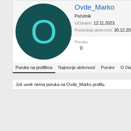
Ovde_Marko
O
Početnik
Učlanjen
12.11.2023.
Poslednja aktivnost
30.12.20
Poruka
0
Poruke na profilima
Najnovije aktivnosti
Poruke
O čl
Još uvek nema poruka na Ovde_Marko profilu.