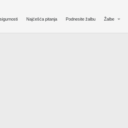
sigurnosti
Najćešća pitanja
Podnesite žalbu
Žalbe