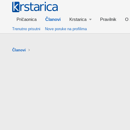
Pričaonica
Članovi
Krstarica
Pravilnik
O 
Trenutno prisutni
Nove poruke na profilima
Članovi