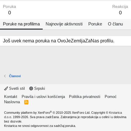
Poruka
Reakcija
0
0
Poruke na profilima
Najnovije aktivnosti
Poruke
O članu
Još uvek nema poruka na OvoJeZemljaZaNas profilu.
Članovi
Svetli stil
Srpski
Kontakt
Pravila i uslovi korišćenja
Politika privatnosti
Pomoć
Naslovna
R
S
S
®
Community platform by XenForo
© 2010-2025 XenForo Ltd.
Copyright ©
Krstarica
d.o.o.
1999-2026. Sva prava zadržana. Zabranjena je reprodukcija u celini i u delovima
bez dozvole.
Krstarica ne snosi odgovornost za sadržaj poruka.