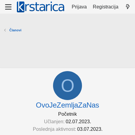
Prijava
Registracija
Članovi
O
OvoJeZemljaZaNas
Početnik
Učlanjen
02.07.2023.
Poslednja aktivnost
03.07.2023.