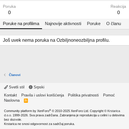
Poruka
Reakcija
0
0
Poruke na profilima
Najnovije aktivnosti
Poruke
O članu
Još uvek nema poruka na Ozbiljnoneozbiljna profilu.
Članovi
Svetli stil
Srpski
Kontakt
Pravila i uslovi korišćenja
Politika privatnosti
Pomoć
Naslovna
R
S
S
®
Community platform by XenForo
© 2010-2025 XenForo Ltd.
Copyright ©
Krstarica
d.o.o.
1999-2026. Sva prava zadržana. Zabranjena je reprodukcija u celini i u delovima
bez dozvole.
Krstarica ne snosi odgovornost za sadržaj poruka.