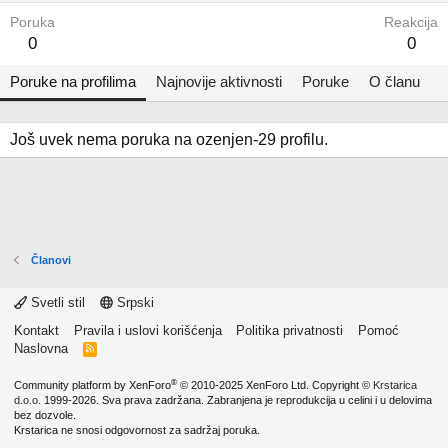
Poruka
Reakcija
0
0
Poruke na profilima
Najnovije aktivnosti
Poruke
O članu
Još uvek nema poruka na ozenjen-29 profilu.
Članovi
Svetli stil
Srpski
Kontakt
Pravila i uslovi korišćenja
Politika privatnosti
Pomoć
Naslovna
R
S
S
®
Community platform by XenForo
© 2010-2025 XenForo Ltd.
Copyright ©
Krstarica
d.o.o.
1999-2026. Sva prava zadržana. Zabranjena je reprodukcija u celini i u delovima
bez dozvole.
Krstarica ne snosi odgovornost za sadržaj poruka.