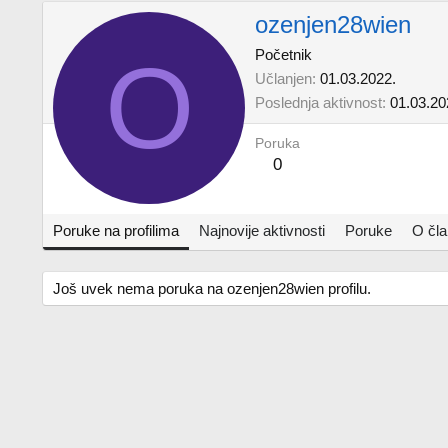
ozenjen28wien
O
Početnik
Učlanjen
01.03.2022.
Poslednja aktivnost
01.03.20
Poruka
0
Poruke na profilima
Najnovije aktivnosti
Poruke
O čl
Još uvek nema poruka na ozenjen28wien profilu.