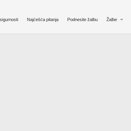
sigurnosti
Najćešća pitanja
Podnesite žalbu
Žalbe