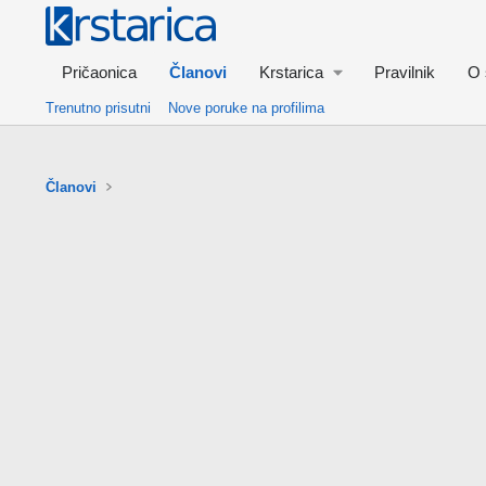
Pričaonica
Članovi
Krstarica
Pravilnik
O 
Trenutno prisutni
Nove poruke na profilima
Članovi