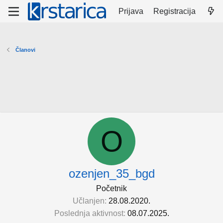
Prijava
Registracija
Članovi
O
ozenjen_35_bgd
Početnik
Učlanjen
28.08.2020.
Poslednja aktivnost
08.07.2025.