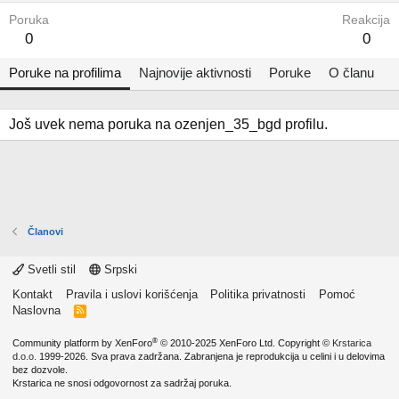
Poruka
Reakcija
0
0
Poruke na profilima
Najnovije aktivnosti
Poruke
O članu
Još uvek nema poruka na ozenjen_35_bgd profilu.
Članovi
Svetli stil
Srpski
Kontakt
Pravila i uslovi korišćenja
Politika privatnosti
Pomoć
Naslovna
R
S
S
®
Community platform by XenForo
© 2010-2025 XenForo Ltd.
Copyright ©
Krstarica
d.o.o.
1999-2026. Sva prava zadržana. Zabranjena je reprodukcija u celini i u delovima
bez dozvole.
Krstarica ne snosi odgovornost za sadržaj poruka.