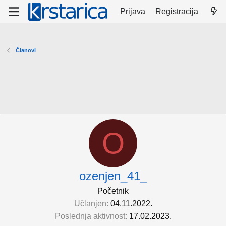
Prijava
Registracija
Članovi
O
ozenjen_41_
Početnik
Učlanjen
04.11.2022.
Poslednja aktivnost
17.02.2023.