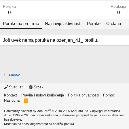
Poruka
Reakcija
0
0
Poruke na profilima
Najnovije aktivnosti
Poruke
O članu
Još uvek nema poruka na ozenjen_41_ profilu.
Članovi
Svetli stil
Srpski
Kontakt
Pravila i uslovi korišćenja
Politika privatnosti
Pomoć
Naslovna
R
S
S
®
Community platform by XenForo
© 2010-2025 XenForo Ltd.
Copyright ©
Krstarica
d.o.o.
1999-2026. Sva prava zadržana. Zabranjena je reprodukcija u celini i u delovima
bez dozvole.
Krstarica ne snosi odgovornost za sadržaj poruka.