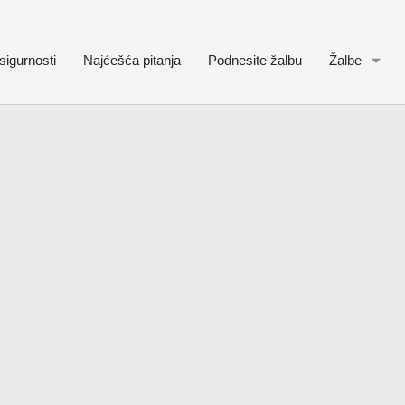
sigurnosti
Najćešća pitanja
Podnesite žalbu
Žalbe