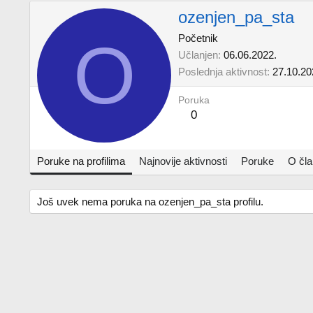
ozenjen_pa_sta
O
Početnik
Učlanjen
06.06.2022.
Poslednja aktivnost
27.10.20
Poruka
0
Poruke na profilima
Najnovije aktivnosti
Poruke
O čl
Još uvek nema poruka na ozenjen_pa_sta profilu.