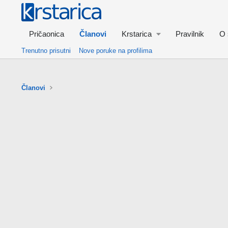
Pričaonica
Članovi
Krstarica
Pravilnik
O 
Trenutno prisutni
Nove poruke na profilima
Članovi