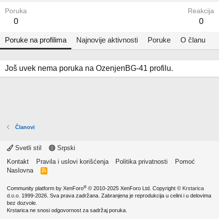
Poruka
Reakcija
0
0
Poruke na profilima
Najnovije aktivnosti
Poruke
O članu
Još uvek nema poruka na OzenjenBG-41 profilu.
Članovi
Svetli stil
Srpski
Kontakt
Pravila i uslovi korišćenja
Politika privatnosti
Pomoć
Naslovna
R
S
S
®
Community platform by XenForo
© 2010-2025 XenForo Ltd.
Copyright ©
Krstarica
d.o.o.
1999-2026. Sva prava zadržana. Zabranjena je reprodukcija u celini i u delovima
bez dozvole.
Krstarica ne snosi odgovornost za sadržaj poruka.