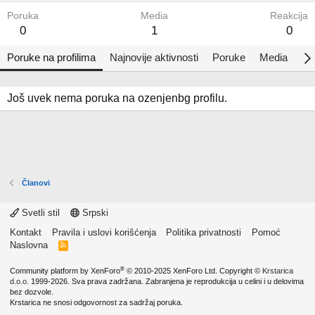
Poruka
Media
Reakcija
0
1
0
Poruke na profilima
Najnovije aktivnosti
Poruke
Media
Al
Još uvek nema poruka na ozenjenbg profilu.
Članovi
Svetli stil
Srpski
Kontakt
Pravila i uslovi korišćenja
Politika privatnosti
Pomoć
Naslovna
R
S
S
®
Community platform by XenForo
© 2010-2025 XenForo Ltd.
Copyright ©
Krstarica
d.o.o.
1999-2026. Sva prava zadržana. Zabranjena je reprodukcija u celini i u delovima
bez dozvole.
Krstarica ne snosi odgovornost za sadržaj poruka.