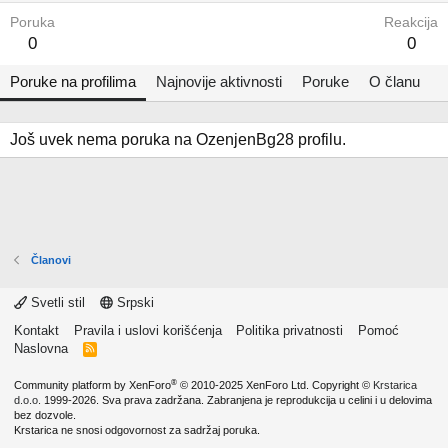
Poruka
Reakcija
0
0
Poruke na profilima
Najnovije aktivnosti
Poruke
O članu
Još uvek nema poruka na OzenjenBg28 profilu.
Članovi
Svetli stil
Srpski
Kontakt
Pravila i uslovi korišćenja
Politika privatnosti
Pomoć
Naslovna
R
S
S
®
Community platform by XenForo
© 2010-2025 XenForo Ltd.
Copyright ©
Krstarica
d.o.o.
1999-2026. Sva prava zadržana. Zabranjena je reprodukcija u celini i u delovima
bez dozvole.
Krstarica ne snosi odgovornost za sadržaj poruka.