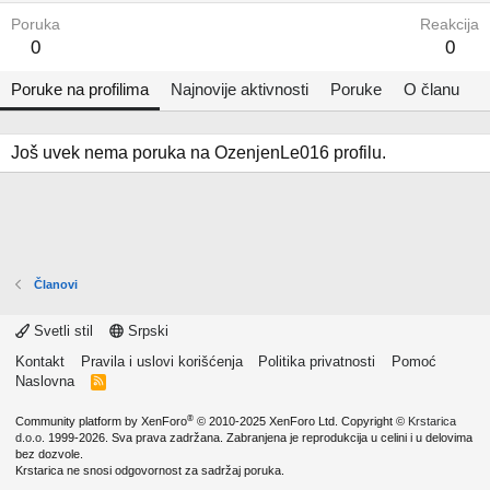
Poruka
Reakcija
0
0
Poruke na profilima
Najnovije aktivnosti
Poruke
O članu
Još uvek nema poruka na OzenjenLe016 profilu.
Članovi
Svetli stil
Srpski
Kontakt
Pravila i uslovi korišćenja
Politika privatnosti
Pomoć
Naslovna
R
S
S
®
Community platform by XenForo
© 2010-2025 XenForo Ltd.
Copyright ©
Krstarica
d.o.o.
1999-2026. Sva prava zadržana. Zabranjena je reprodukcija u celini i u delovima
bez dozvole.
Krstarica ne snosi odgovornost za sadržaj poruka.