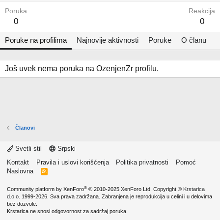
Poruka
Reakcija
0
0
Poruke na profilima
Najnovije aktivnosti
Poruke
O članu
Još uvek nema poruka na OzenjenZr profilu.
Članovi
Svetli stil
Srpski
Kontakt
Pravila i uslovi korišćenja
Politika privatnosti
Pomoć
Naslovna
R
S
S
®
Community platform by XenForo
© 2010-2025 XenForo Ltd.
Copyright ©
Krstarica
d.o.o.
1999-2026. Sva prava zadržana. Zabranjena je reprodukcija u celini i u delovima
bez dozvole.
Krstarica ne snosi odgovornost za sadržaj poruka.