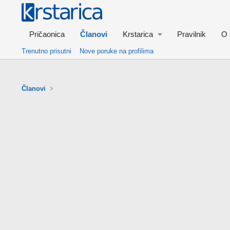
Pričaonica
Članovi
Krstarica
Pravilnik
O 
Trenutno prisutni
Nove poruke na profilima
Članovi