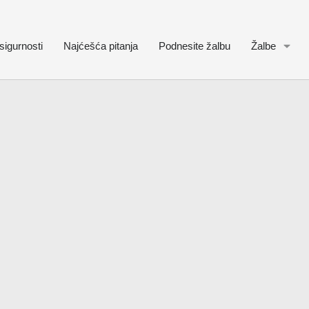
sigurnosti
Najćešća pitanja
Podnesite žalbu
Žalbe