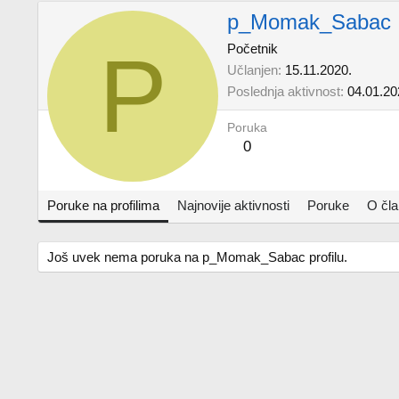
p_Momak_Sabac
P
Početnik
Učlanjen
15.11.2020.
Poslednja aktivnost
04.01.20
Poruka
0
Poruke na profilima
Najnovije aktivnosti
Poruke
O čl
Još uvek nema poruka na p_Momak_Sabac profilu.