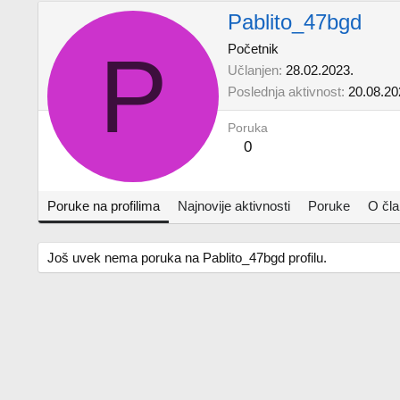
Pablito_47bgd
P
Početnik
Učlanjen
28.02.2023.
Poslednja aktivnost
20.08.20
Poruka
0
Poruke na profilima
Najnovije aktivnosti
Poruke
O čl
Još uvek nema poruka na Pablito_47bgd profilu.