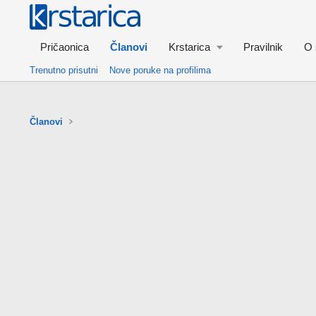
Pričaonica
Članovi
Krstarica
Pravilnik
O 
Trenutno prisutni
Nove poruke na profilima
Članovi