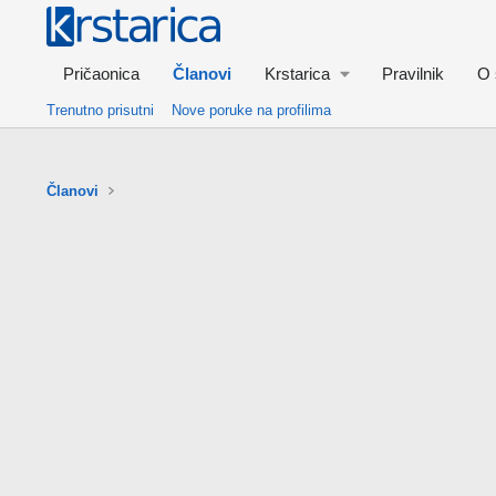
Pričaonica
Članovi
Krstarica
Pravilnik
O 
Trenutno prisutni
Nove poruke na profilima
Članovi