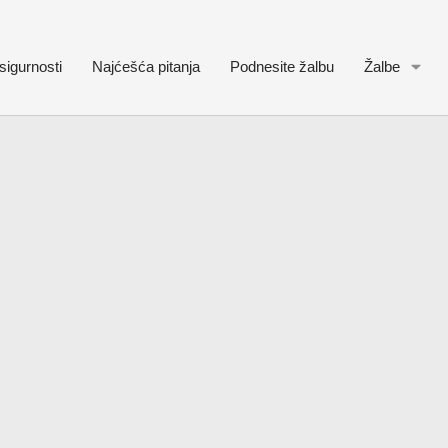
sigurnosti
Najćešća pitanja
Podnesite žalbu
Žalbe