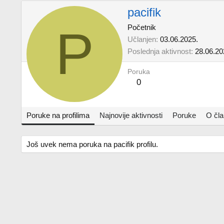
pacifik
P
Početnik
Učlanjen
03.06.2025.
Poslednja aktivnost
28.06.20
Poruka
0
Poruke na profilima
Najnovije aktivnosti
Poruke
O čl
Još uvek nema poruka na pacifik profilu.