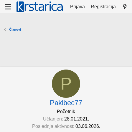
Prijava
Registracija
Članovi
P
Pakibec77
Početnik
Učlanjen
28.01.2021.
Poslednja aktivnost
03.06.2026.