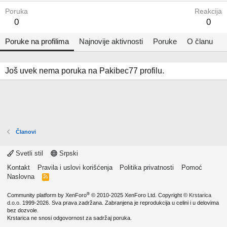
Poruka
Reakcija
0
0
Poruke na profilima
Najnovije aktivnosti
Poruke
O članu
Još uvek nema poruka na Pakibec77 profilu.
Članovi
Svetli stil
Srpski
Kontakt
Pravila i uslovi korišćenja
Politika privatnosti
Pomoć
Naslovna
R
S
S
®
Community platform by XenForo
© 2010-2025 XenForo Ltd.
Copyright ©
Krstarica
d.o.o.
1999-2026. Sva prava zadržana. Zabranjena je reprodukcija u celini i u delovima
bez dozvole.
Krstarica ne snosi odgovornost za sadržaj poruka.