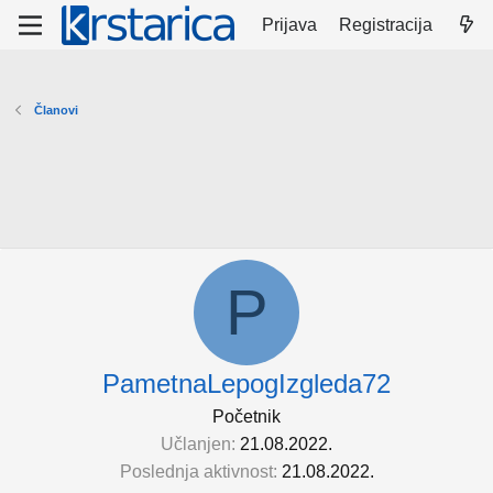
Prijava
Registracija
Članovi
P
PametnaLepogIzgleda72
Početnik
Učlanjen
21.08.2022.
Poslednja aktivnost
21.08.2022.