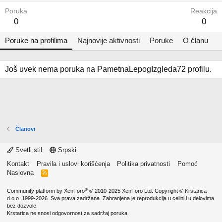
Poruka
Reakcija
0
0
Poruke na profilima
Najnovije aktivnosti
Poruke
O članu
Još uvek nema poruka na PametnaLepogIzgleda72 profilu.
Članovi
Svetli stil
Srpski
Kontakt
Pravila i uslovi korišćenja
Politika privatnosti
Pomoć
Naslovna
R
S
S
®
Community platform by XenForo
© 2010-2025 XenForo Ltd.
Copyright ©
Krstarica
d.o.o.
1999-2026. Sva prava zadržana. Zabranjena je reprodukcija u celini i u delovima
bez dozvole.
Krstarica ne snosi odgovornost za sadržaj poruka.