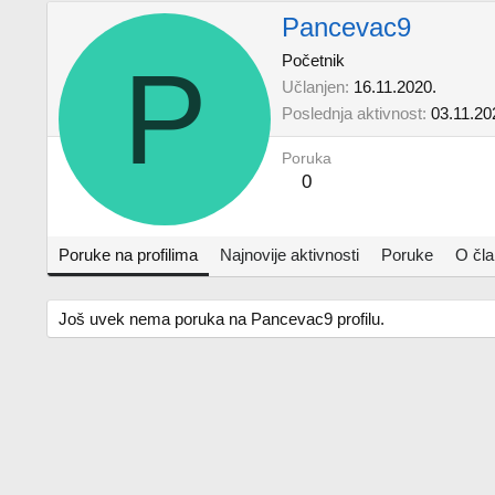
Pancevac9
P
Početnik
Učlanjen
16.11.2020.
Poslednja aktivnost
03.11.20
Poruka
0
Poruke na profilima
Najnovije aktivnosti
Poruke
O čl
Još uvek nema poruka na Pancevac9 profilu.