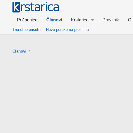
Pričaonica
Članovi
Krstarica
Pravilnik
O 
Trenutno prisutni
Nove poruke na profilima
Članovi