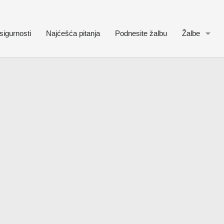
sigurnosti
Najćešća pitanja
Podnesite žalbu
Žalbe