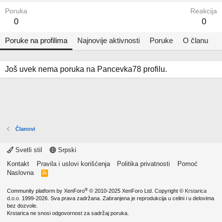
Poruka
Reakcija
0
0
Poruke na profilima
Najnovije aktivnosti
Poruke
O članu
Još uvek nema poruka na Pancevka78 profilu.
Članovi
Svetli stil
Srpski
Kontakt
Pravila i uslovi korišćenja
Politika privatnosti
Pomoć
Naslovna
R
S
S
®
Community platform by XenForo
© 2010-2025 XenForo Ltd.
Copyright ©
Krstarica
d.o.o.
1999-2026. Sva prava zadržana. Zabranjena je reprodukcija u celini i u delovima
bez dozvole.
Krstarica ne snosi odgovornost za sadržaj poruka.