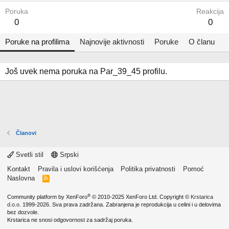
Poruka
Reakcija
0
0
Poruke na profilima
Najnovije aktivnosti
Poruke
O članu
Još uvek nema poruka na Par_39_45 profilu.
Članovi
Svetli stil
Srpski
Kontakt
Pravila i uslovi korišćenja
Politika privatnosti
Pomoć
Naslovna
R
S
S
®
Community platform by XenForo
© 2010-2025 XenForo Ltd.
Copyright ©
Krstarica
d.o.o.
1999-2026. Sva prava zadržana. Zabranjena je reprodukcija u celini i u delovima
bez dozvole.
Krstarica ne snosi odgovornost za sadržaj poruka.