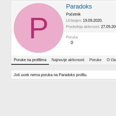
Paradoks
P
Početnik
Učlanjen
19.09.2020.
Poslednja aktivnost
27.09.20
Poruka
0
Poruke na profilima
Najnovije aktivnosti
Poruke
O čl
Još uvek nema poruka na Paradoks profilu.