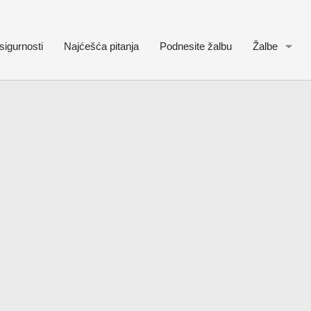
sigurnosti
Najćešća pitanja
Podnesite žalbu
Žalbe