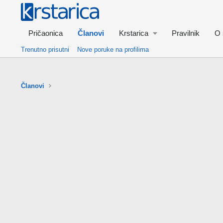
Pričaonica
Članovi
Krstarica
Pravilnik
O 
Trenutno prisutni
Nove poruke na profilima
Članovi