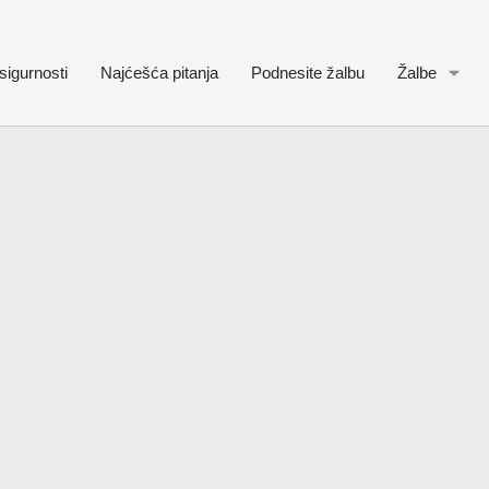
sigurnosti
Najćešća pitanja
Podnesite žalbu
Žalbe