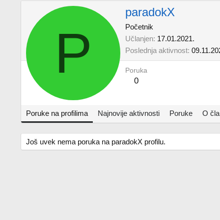
paradokX
P
Početnik
Učlanjen
17.01.2021.
Poslednja aktivnost
09.11.20
Poruka
0
Poruke na profilima
Najnovije aktivnosti
Poruke
O čl
Još uvek nema poruka na paradokX profilu.