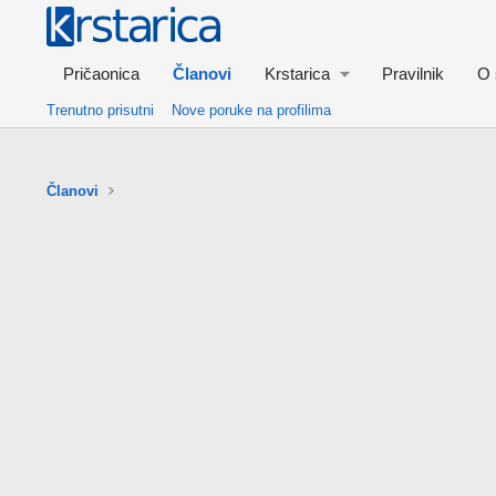
Pričaonica
Članovi
Krstarica
Pravilnik
O 
Trenutno prisutni
Nove poruke na profilima
Članovi