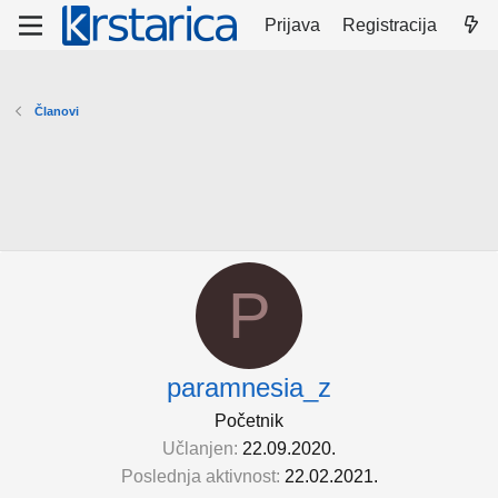
Prijava
Registracija
Članovi
P
paramnesia_z
Početnik
Učlanjen
22.09.2020.
Poslednja aktivnost
22.02.2021.