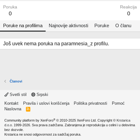
Poruka
Reakcija
0
0
Poruke na profilima
Najnovije aktivnosti
Poruke
O članu
Još uvek nema poruka na paramnesia_z profilu.
Članovi
Svetli stil
Srpski
Kontakt
Pravila i uslovi korišćenja
Politika privatnosti
Pomoć
Naslovna
R
S
S
®
Community platform by XenForo
© 2010-2025 XenForo Ltd.
Copyright ©
Krstarica
d.o.o.
1999-2026. Sva prava zadržana. Zabranjena je reprodukcija u celini i u delovima
bez dozvole.
Krstarica ne snosi odgovornost za sadržaj poruka.