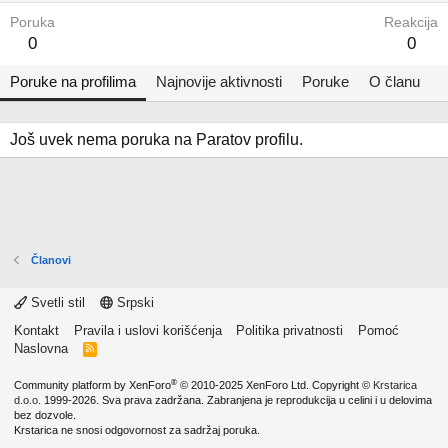
Poruka
Reakcija
0
0
Poruke na profilima
Najnovije aktivnosti
Poruke
O članu
Još uvek nema poruka na Paratov profilu.
Članovi
Svetli stil
Srpski
Kontakt
Pravila i uslovi korišćenja
Politika privatnosti
Pomoć
Naslovna
R
S
S
®
Community platform by XenForo
© 2010-2025 XenForo Ltd.
Copyright ©
Krstarica
d.o.o.
1999-2026. Sva prava zadržana. Zabranjena je reprodukcija u celini i u delovima
bez dozvole.
Krstarica ne snosi odgovornost za sadržaj poruka.