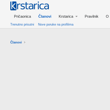
Pričaonica
Članovi
Krstarica
Pravilnik
O 
Trenutno prisutni
Nove poruke na profilima
Članovi