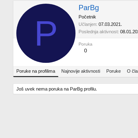
ParBg
P
Početnik
Učlanjen
07.03.2021.
Poslednja aktivnost
08.01.20
Poruka
0
Poruke na profilima
Najnovije aktivnosti
Poruke
O čl
Još uvek nema poruka na ParBg profilu.