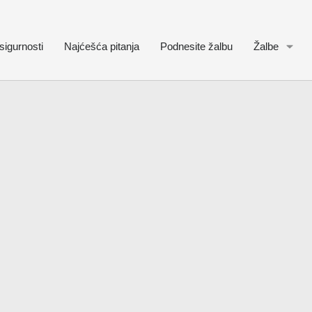
sigurnosti
Najćešća pitanja
Podnesite žalbu
Žalbe