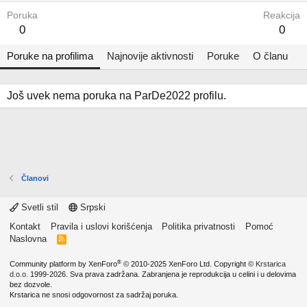
Poruka
Reakcija
0
0
Poruke na profilima
Najnovije aktivnosti
Poruke
O članu
Još uvek nema poruka na ParDe2022 profilu.
Članovi
Svetli stil
Srpski
Kontakt
Pravila i uslovi korišćenja
Politika privatnosti
Pomoć
Naslovna
R
S
S
®
Community platform by XenForo
© 2010-2025 XenForo Ltd.
Copyright ©
Krstarica
d.o.o.
1999-2026. Sva prava zadržana. Zabranjena je reprodukcija u celini i u delovima
bez dozvole.
Krstarica ne snosi odgovornost za sadržaj poruka.