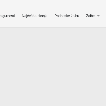
sigurnosti
Najćešća pitanja
Podnesite žalbu
Žalbe