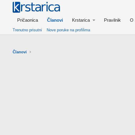
Pričaonica
Članovi
Krstarica
Pravilnik
O 
Trenutno prisutni
Nove poruke na profilima
Članovi