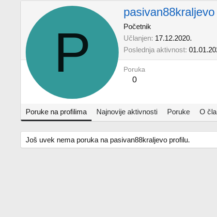
pasivan88kraljevo
P
Početnik
Učlanjen
17.12.2020.
Poslednja aktivnost
01.01.20
Poruka
0
Poruke na profilima
Najnovije aktivnosti
Poruke
O čl
Još uvek nema poruka na pasivan88kraljevo profilu.