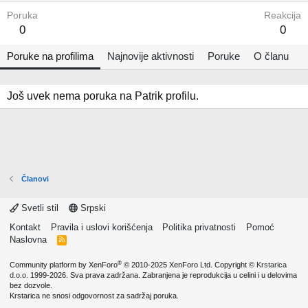
Poruka
Reakcija
0
0
Poruke na profilima
Najnovije aktivnosti
Poruke
O članu
Još uvek nema poruka na Patrik profilu.
Članovi
Svetli stil
Srpski
Kontakt
Pravila i uslovi korišćenja
Politika privatnosti
Pomoć
Naslovna
R
S
S
®
Community platform by XenForo
© 2010-2025 XenForo Ltd.
Copyright ©
Krstarica
d.o.o.
1999-2026. Sva prava zadržana. Zabranjena je reprodukcija u celini i u delovima
bez dozvole.
Krstarica ne snosi odgovornost za sadržaj poruka.