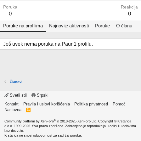
Poruka
Reakcija
0
0
Poruke na profilima
Najnovije aktivnosti
Poruke
O članu
Još uvek nema poruka na Paun1 profilu.
Članovi
Svetli stil
Srpski
Kontakt
Pravila i uslovi korišćenja
Politika privatnosti
Pomoć
Naslovna
R
S
S
®
Community platform by XenForo
© 2010-2025 XenForo Ltd.
Copyright ©
Krstarica
d.o.o.
1999-2026. Sva prava zadržana. Zabranjena je reprodukcija u celini i u delovima
bez dozvole.
Krstarica ne snosi odgovornost za sadržaj poruka.