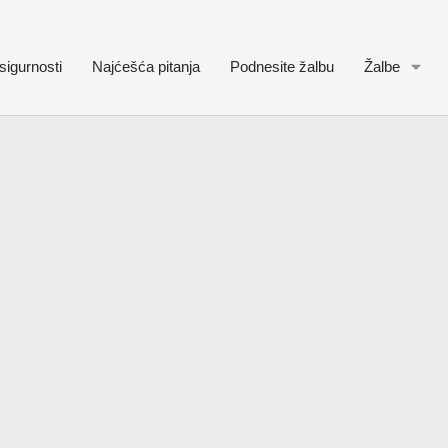
sigurnosti
Najćešća pitanja
Podnesite žalbu
Žalbe