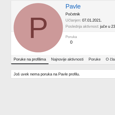
Pavle
P
Početnik
Učlanjen
07.01.2021.
Poslednja aktivnost
juče u 2
Poruka
0
Poruke na profilima
Najnovije aktivnosti
Poruke
O čl
Još uvek nema poruka na Pavle profilu.