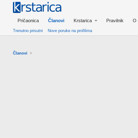
Pričaonica
Članovi
Krstarica
Pravilnik
O 
Trenutno prisutni
Nove poruke na profilima
Članovi