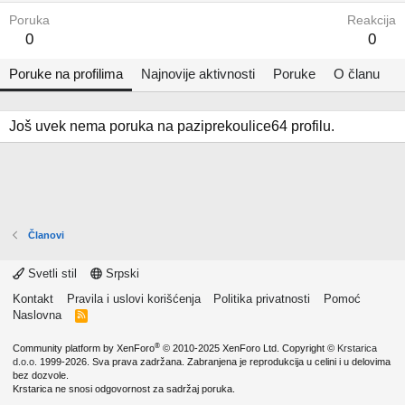
Poruka
Reakcija
0
0
Poruke na profilima
Najnovije aktivnosti
Poruke
O članu
Još uvek nema poruka na paziprekoulice64 profilu.
Članovi
Svetli stil
Srpski
Kontakt
Pravila i uslovi korišćenja
Politika privatnosti
Pomoć
Naslovna
R
S
S
®
Community platform by XenForo
© 2010-2025 XenForo Ltd.
Copyright ©
Krstarica
d.o.o.
1999-2026. Sva prava zadržana. Zabranjena je reprodukcija u celini i u delovima
bez dozvole.
Krstarica ne snosi odgovornost za sadržaj poruka.