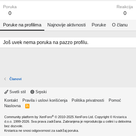
Poruka
Reakcija
0
0
Poruke na profilima
Najnovije aktivnosti
Poruke
O članu
Još uvek nema poruka na pazzo profilu.
Članovi
Svetli stil
Srpski
Kontakt
Pravila i uslovi korišćenja
Politika privatnosti
Pomoć
Naslovna
R
S
S
®
Community platform by XenForo
© 2010-2025 XenForo Ltd.
Copyright ©
Krstarica
d.o.o.
1999-2026. Sva prava zadržana. Zabranjena je reprodukcija u celini i u delovima
bez dozvole.
Krstarica ne snosi odgovornost za sadržaj poruka.