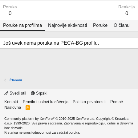
Poruka
Reakcija
0
0
Poruke na profilima
Najnovije aktivnosti
Poruke
O članu
Još uvek nema poruka na PECA-BG profilu.
Članovi
Svetli stil
Srpski
Kontakt
Pravila i uslovi korišćenja
Politika privatnosti
Pomoć
Naslovna
R
S
S
®
Community platform by XenForo
© 2010-2025 XenForo Ltd.
Copyright ©
Krstarica
d.o.o.
1999-2026. Sva prava zadržana. Zabranjena je reprodukcija u celini i u delovima
bez dozvole.
Krstarica ne snosi odgovornost za sadržaj poruka.