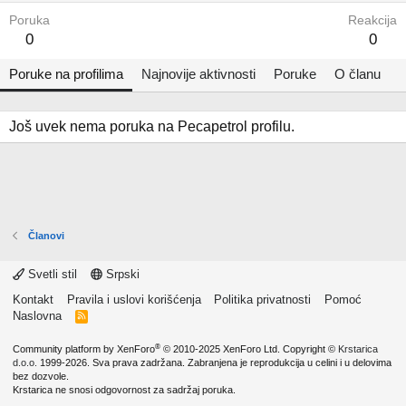
Poruka
Reakcija
0
0
Poruke na profilima
Najnovije aktivnosti
Poruke
O članu
Još uvek nema poruka na Pecapetrol profilu.
Članovi
Svetli stil
Srpski
Kontakt
Pravila i uslovi korišćenja
Politika privatnosti
Pomoć
Naslovna
R
S
S
®
Community platform by XenForo
© 2010-2025 XenForo Ltd.
Copyright ©
Krstarica
d.o.o.
1999-2026. Sva prava zadržana. Zabranjena je reprodukcija u celini i u delovima
bez dozvole.
Krstarica ne snosi odgovornost za sadržaj poruka.