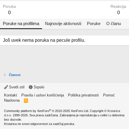
Poruka
Reakcija
0
0
Poruke na profilima
Najnovije aktivnosti
Poruke
O članu
Još uvek nema poruka na pecule profilu.
Članovi
Svetli stil
Srpski
Kontakt
Pravila i uslovi korišćenja
Politika privatnosti
Pomoć
Naslovna
R
S
S
®
Community platform by XenForo
© 2010-2025 XenForo Ltd.
Copyright ©
Krstarica
d.o.o.
1999-2026. Sva prava zadržana. Zabranjena je reprodukcija u celini i u delovima
bez dozvole.
Krstarica ne snosi odgovornost za sadržaj poruka.