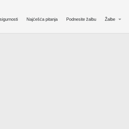
sigurnosti
Najćešća pitanja
Podnesite žalbu
Žalbe