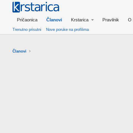
Pričaonica
Članovi
Krstarica
Pravilnik
O 
Trenutno prisutni
Nove poruke na profilima
Članovi