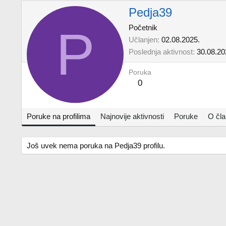
Pedja39
P
Početnik
Učlanjen
02.08.2025.
Poslednja aktivnost
30.08.20
Poruka
0
Poruke na profilima
Najnovije aktivnosti
Poruke
O čl
Još uvek nema poruka na Pedja39 profilu.