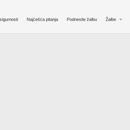
sigurnosti
Najćešća pitanja
Podnesite žalbu
Žalbe