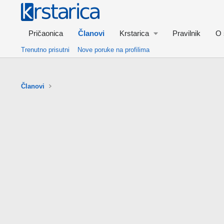
Pričaonica
Članovi
Krstarica
Pravilnik
O 
Trenutno prisutni
Nove poruke na profilima
Članovi