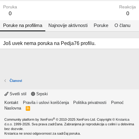
Poruka
Reakcija
0
0
Poruke na profilima
Najnovije aktivnosti
Poruke
O članu
Još uvek nema poruka na Pedja76 profilu.
Članovi
Svetli stil
Srpski
Kontakt
Pravila i uslovi korišćenja
Politika privatnosti
Pomoć
Naslovna
R
S
S
®
Community platform by XenForo
© 2010-2025 XenForo Ltd.
Copyright ©
Krstarica
d.o.o.
1999-2026. Sva prava zadržana. Zabranjena je reprodukcija u celini i u delovima
bez dozvole.
Krstarica ne snosi odgovornost za sadržaj poruka.