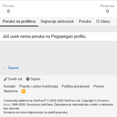
Poruka
Reakcija
0
0
Poruke na profilima
Najnovije aktivnosti
Poruke
O članu
Još uvek nema poruka na Pegopegan profilu.
Članovi
Svetli stil
Srpski
Kontakt
Pravila i uslovi korišćenja
Politika privatnosti
Pomoć
Naslovna
R
S
S
®
Community platform by XenForo
© 2010-2025 XenForo Ltd.
Copyright ©
Krstarica
d.o.o.
1999-2026. Sva prava zadržana. Zabranjena je reprodukcija u celini i u delovima
bez dozvole.
Krstarica ne snosi odgovornost za sadržaj poruka.