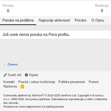
Poruka
Reakcija
0
0
Poruke na profilima
Najnovije aktivnosti
Poruke
O članu
Još uvek nema poruka na Pera profilu.
Članovi
Svetli stil
Srpski
Kontakt
Pravila i uslovi korišćenja
Politika privatnosti
Pomoć
Naslovna
R
S
S
®
Community platform by XenForo
© 2010-2025 XenForo Ltd.
Copyright ©
Krstarica
d.o.o.
1999-2026. Sva prava zadržana. Zabranjena je reprodukcija u celini i u delovima
bez dozvole.
Krstarica ne snosi odgovornost za sadržaj poruka.