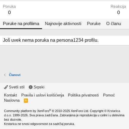
Poruka
Reakcija
0
0
Poruke na profilima
Najnovije aktivnosti
Poruke
O članu
Još uvek nema poruka na persona1234 profilu.
Članovi
Svetli stil
Srpski
Kontakt
Pravila i uslovi korišćenja
Politika privatnosti
Pomoć
Naslovna
R
S
S
®
Community platform by XenForo
© 2010-2025 XenForo Ltd.
Copyright ©
Krstarica
d.o.o.
1999-2026. Sva prava zadržana. Zabranjena je reprodukcija u celini i u delovima
bez dozvole.
Krstarica ne snosi odgovornost za sadržaj poruka.