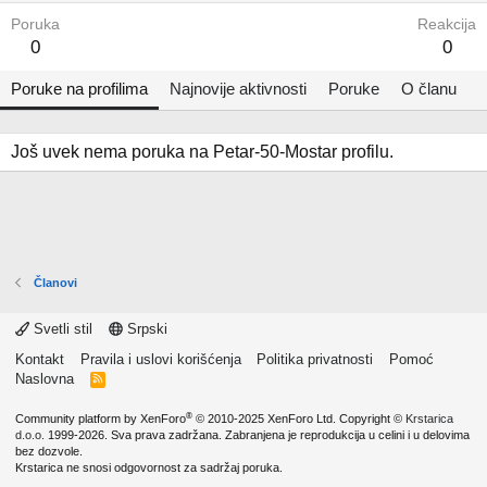
Poruka
Reakcija
0
0
Poruke na profilima
Najnovije aktivnosti
Poruke
O članu
Još uvek nema poruka na Petar-50-Mostar profilu.
Članovi
Svetli stil
Srpski
Kontakt
Pravila i uslovi korišćenja
Politika privatnosti
Pomoć
Naslovna
R
S
S
®
Community platform by XenForo
© 2010-2025 XenForo Ltd.
Copyright ©
Krstarica
d.o.o.
1999-2026. Sva prava zadržana. Zabranjena je reprodukcija u celini i u delovima
bez dozvole.
Krstarica ne snosi odgovornost za sadržaj poruka.