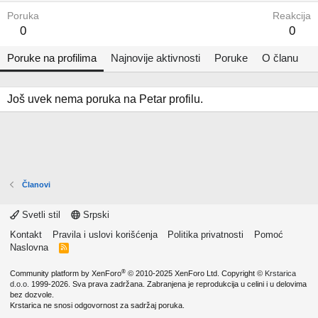
Poruka
Reakcija
0
0
Poruke na profilima
Najnovije aktivnosti
Poruke
O članu
Još uvek nema poruka na Petar profilu.
Članovi
Svetli stil
Srpski
Kontakt
Pravila i uslovi korišćenja
Politika privatnosti
Pomoć
Naslovna
R
S
S
®
Community platform by XenForo
© 2010-2025 XenForo Ltd.
Copyright ©
Krstarica
d.o.o.
1999-2026. Sva prava zadržana. Zabranjena je reprodukcija u celini i u delovima
bez dozvole.
Krstarica ne snosi odgovornost za sadržaj poruka.