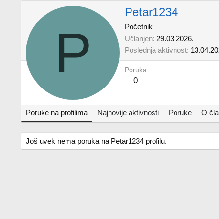
Petar1234
P
Početnik
Učlanjen
29.03.2026.
Poslednja aktivnost
13.04.20
Poruka
0
Poruke na profilima
Najnovije aktivnosti
Poruke
O čl
Još uvek nema poruka na Petar1234 profilu.