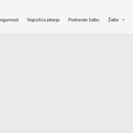
sigurnosti
Najćešća pitanja
Podnesite žalbu
Žalbe