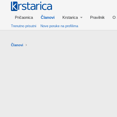
Pričaonica
Članovi
Krstarica
Pravilnik
O 
Trenutno prisutni
Nove poruke na profilima
Članovi