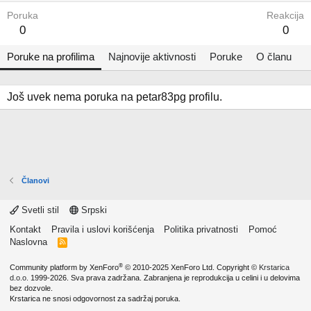
Poruka
Reakcija
0
0
Poruke na profilima
Najnovije aktivnosti
Poruke
O članu
Još uvek nema poruka na petar83pg profilu.
Članovi
Svetli stil
Srpski
Kontakt
Pravila i uslovi korišćenja
Politika privatnosti
Pomoć
Naslovna
R
S
S
®
Community platform by XenForo
© 2010-2025 XenForo Ltd.
Copyright ©
Krstarica
d.o.o.
1999-2026. Sva prava zadržana. Zabranjena je reprodukcija u celini i u delovima
bez dozvole.
Krstarica ne snosi odgovornost za sadržaj poruka.